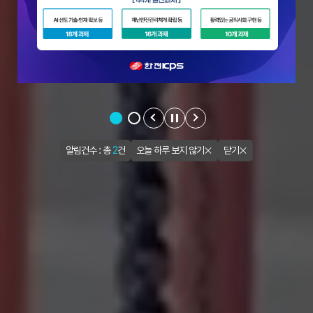
알림건수 : 총
2
건
오늘 하루 보지 않기
닫기