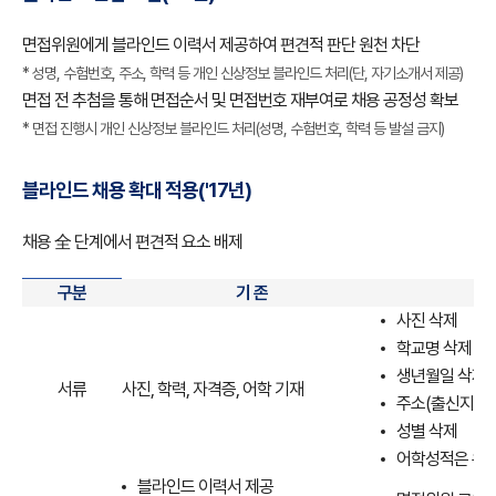
면접위원에게 블라인드 이력서 제공하여 편견적 판단 원천 차단
* 성명, 수험번호, 주소, 학력 등 개인 신상정보 블라인드 처리(단, 자기소개서 제공)
면접 전 추첨을 통해 면접순서 및 면접번호 재부여로 채용 공정성 확보
* 면접 진행시 개인 신상정보 블라인드 처리(성명, 수험번호, 학력 등 발설 금지)
블라인드 채용 확대 적용('17년)
채용 全 단계에서 편견적 요소 배제
블라인드
구분
기 존
채용제도
사진 삭제
현황-
학교명 삭제
구분,
생년월일 삭제
서류
사진, 학력, 자격증, 어학 기재
기존,
주소(출신지) 
개선,
성별 삭제
기대효과
어학성적은 유
구성된
블라인드 이력서 제공