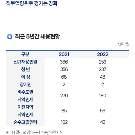
직무역량위주 평가는 강화
최근 5년간 채용현황
단위 : 명
구분
2021
2022
최근
신규채용인원
386
253
5년간
청 년
356
237
채용현황에
여 성
68
48
관한
장애인
2
2
표-
비수도권
270
180
구분,
지역인재
2020년,
이전지역
85
56
2021년,
지역인재
2022년,
순수고졸인력
102
43
2023년,
주) 알리오 경영공시 기준, 임원 제외