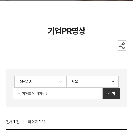
기업PR영상
공유
기업PR영상
게시물
검색
검색어
검색
검색순서
범위
입력
검색
전체
1
건
|
페이지
1
/ 1