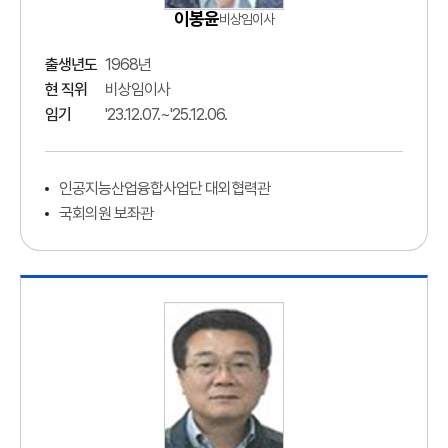
이봉윤
비상임이사
출생년도
1968년
현 직위
비상임이사
임기
'23.12.07.~'25.12.06.
인공지능산업융합사업단 대외협력관
국회의원 보좌관