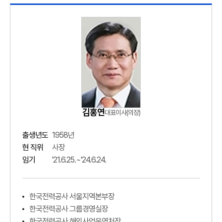
이사진
현황
김홍연
대표이사(의장)
출생년도
1958년
현 직위
사장
임기
'21.6.25.~'24.6.24.
한국전력공사 서울지역본부장
한국전력공사 그룹경영실장
한국전력공사 해외사업운영처장