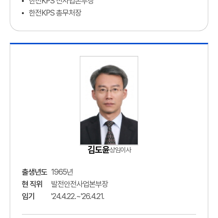
한전KPS 신사업본부장
한전KPS 총무처장
김도윤
상임이사
출생년도
1965년
현 직위
발전안전사업본부장
임기
'24.4.22.~'26.4.21.