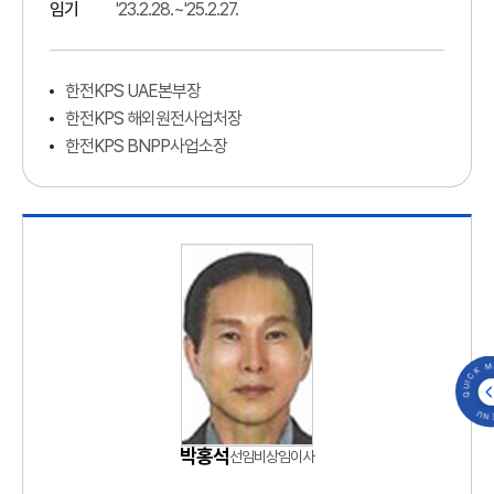
임기
'23.2.28.~'25.2.27.
한전KPS UAE본부장
한전KPS 해외원전사업처장
한전KPS BNPP사업소장
QUICK MENU 
박홍석
선임비상임이사