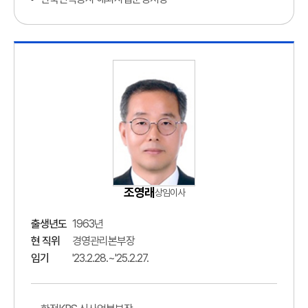
조영래
상임이사
출생년도
1963년
현 직위
경영관리본부장
임기
'23.2.28.~'25.2.27.