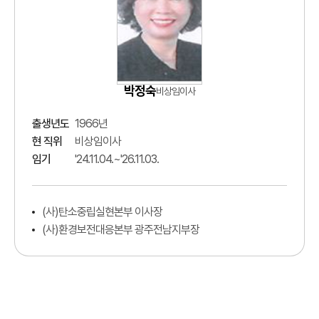
박정숙
비상임이사
출생년도
1966년
현 직위
비상임이사
임기
'24.11.04.~'26.11.03.
(사)탄소중립실현본부 이사장
(사)환경보전대응본부 광주전남지부장