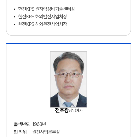
한전KPS 원자력정비기술센터장
한전KPS 해외발전사업처장
한전KPS 해외원전사업처장
전호광
상임이사
출생년도
1963년
현 직위
원전사업본부장