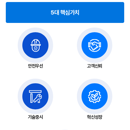
5대 핵심가치
안전우선
고객신뢰
기술중시
혁신성장