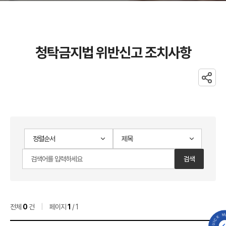
청탁금지법 위반신고 조치사항
공유
청탁금지법
게시물
위반신고
검색
검색어
검색
검색순서
범위
입력
검색
조치사항
전체
0
건
|
페이지
1
/ 1