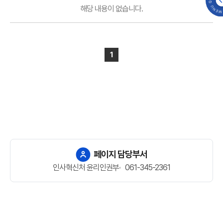
QUICK MENU 
청탁금지법
해당 내용이 없습니다.
위반신고
번호
제목
조치사항
게시판의
게시물
1
목록
-
번호,
제목,
작성일,
조회수
항목으로
구성
페이지 담당부서
인사혁신처 윤리인권부
061-345-2361