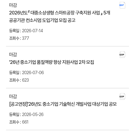
지원사업
마감
공고현황
파일
번호
구분
제목
2026년도『 대중소상생형 스마트공장 구축지원 사업 』 5개
첨부
게시판의
공공기관 컨소시엄 도입기업 모집 공고
다운
게시물
목록
2026-07-14
-
377
작성일
번호,
제목,
마감
조회수
작성일,
'26년 중소기업 품질역량 향상 지원사업 2차 모집
첨부
조회수,
다운
2026-07-06
시작일,
623
종료일
항목으로
마감
구성
[공고연장]'26년도 중소기업 기술혁신 개발사업 대상기업 공모
첨부
다운
2026-05-26
661