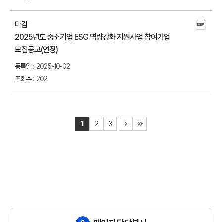
마감
2025년도 중소기업 ESG 역량강화 지원사업 참여기업
첨부
모집공고(연장)
다운
2025-10-02
202
1
2
3
다음
맨
페이지로
끝
이동
페이지로
이동