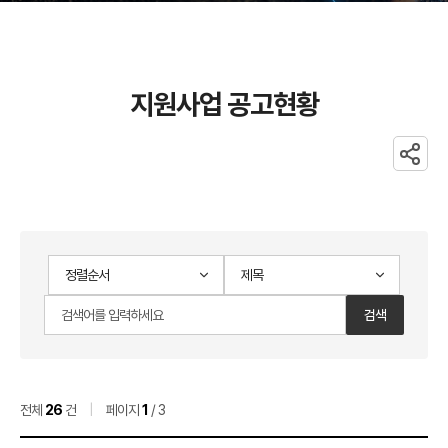
지원사업 공고현황
공유
지원사업
게시물
공고현황
검색
검색어
검색
검색순서
범위
입력
검색
전체
26
건
|
페이지
1
/ 3