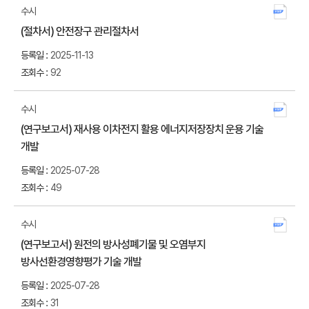
공공데이터
수시
제공목록
파일
번호
공개주기
제목
첨부
(절차서) 안전장구 관리절차서
게시판의
다운
게시물
2025-11-13
목록
92
-
작성일
번호,
수시
공개주기,
첨부
(연구보고서) 재사용 이차전지 활용 에너지저장장치 운용 기술
조회수
제목,
다운
개발
작성일,
2025-07-28
조회수
49
항목으로
구성
수시
첨부
(연구보고서) 원전의 방사성폐기물 및 오염부지
다운
방사선환경영향평가 기술 개발
2025-07-28
31