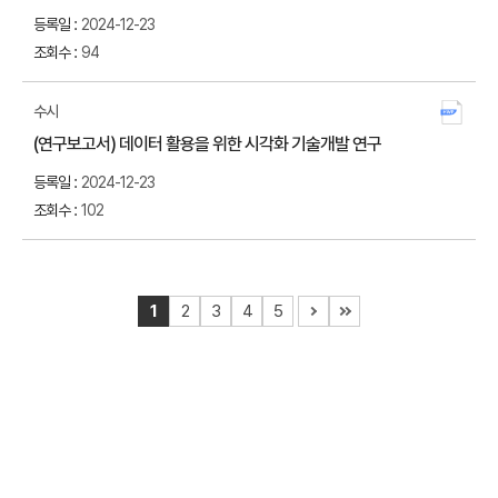
2024-12-23
94
수시
첨부
(연구보고서) 데이터 활용을 위한 시각화 기술개발 연구
다운
2024-12-23
102
1
2
3
4
5
다음
맨
페이지로
끝
이동
페이지로
이동