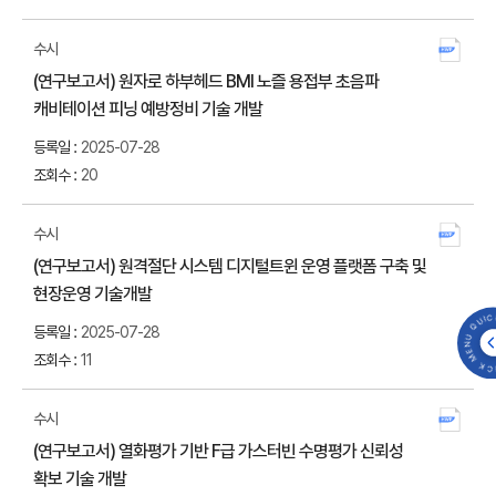
수시
첨부
(연구보고서) 원자로 하부헤드 BMI 노즐 용접부 초음파
다운
캐비테이션 피닝 예방정비 기술 개발
2025-07-28
20
수시
첨부
(연구보고서) 원격절단 시스템 디지털트윈 운영 플랫폼 구축 및
다운
현장운영 기술개발
QUICK MENU 
2025-07-28
11
수시
첨부
(연구보고서) 열화평가 기반 F급 가스터빈 수명평가 신뢰성
다운
확보 기술 개발