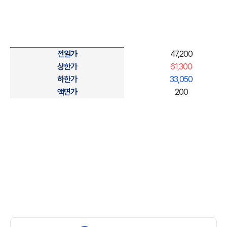
실시간
전일가
47,200
주가정보
상한가
61,300
안내표
하한가
33,050
-
액면가
200
전일가,
52주
최고/
최저,
상한가,
하한가,
PER,
액면가,
상장
주식수