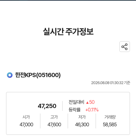
실시간 주가정보
공유
실시간
한전KPS(051600)
2026.08.08 01:30:32 기준
주가정보
전일대비
50
47,250
등락률
+0.11%
시가
고가
저가
거래량
47,000
47,600
46,300
58,585